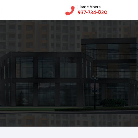
Llame Ahora
O
937-734-830